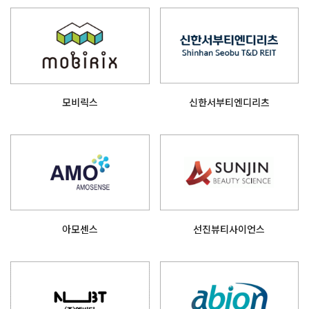
모비릭스
신한서부티엔디리츠
아모센스
선진뷰티사이언스