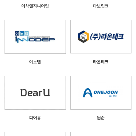
이삭엔지니어링
다보링크
이노뎁
라온테크
디어유
원준