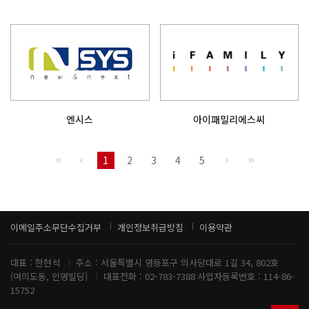
엔시스
아이패밀리에스씨
1
2
3
4
5
이메일주소무단수집거부
개인정보취급방침
이용약관
대표 : 한현석
주소 : 서울특별시 영등포구 의사당대로 1길 34, 802호
(여의도동, 인영빌딩)
대표전화 : 02-783-7388
사업자등록번호 :
114-86-
15752