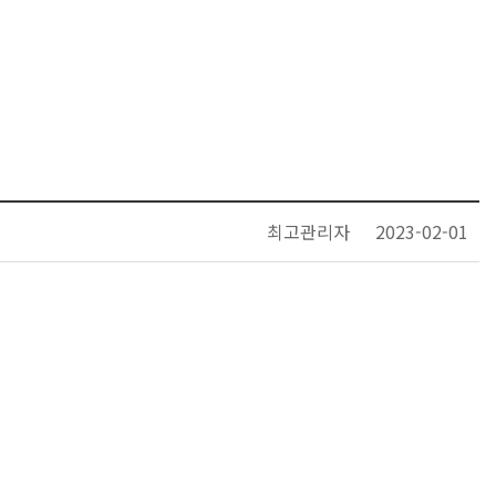
최고관리자
2023-02-01