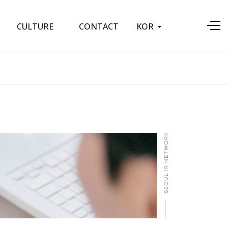
KOR
CULTURE
CONTACT