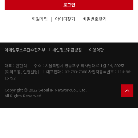
로그인
회원가입
아이디찾기
비밀번호찾기
이메일주소무단수집거부
개인정보취급방침
이용약관
대표 : 한현석
주소 : 서울특별시 영등포구 의사당대로 1길 34, 802호
(여의도동, 인영빌딩)
대표전화 : 02-783-7388
사업자등록번호 :
114-86-
15752
Copyright
2022 Seoul IR NetworkCo., Ltd.
All Rights Reserved