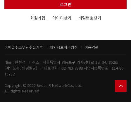
로그인
회원가입
아이디찾기
비밀번호찾기
이메일주소무단수집거부
개인정보취급방침
이용약관
대표 : 한현석
주소 : 서울특별시 영등포구 의사당대로 1길 34, 802호
(여의도동, 인영빌딩)
대표전화 : 02-783-7388
사업자등록번호 :
114-86-
15752
Copyright
2022 Seoul IR NetworkCo., Ltd.
All Rights Reserved