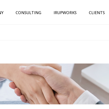
NY
CONSULTING
IRUPWORKS
CLIENTS